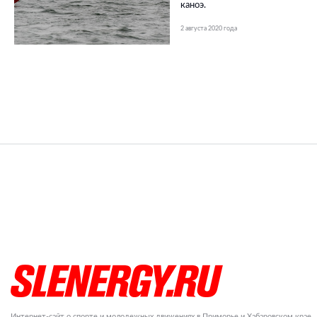
каноэ.
2 августа 2020 года
Интернет-сайт о спорте и молодежных движениях в Приморье и Хабаровском крае.