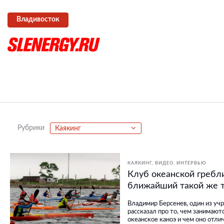
Владивосток
Рубрики
Каякинг
КАЯКИНГ
ВИДЕО
ИНТЕРВЬЮ
Клуб океанской гребли
ближайший такой же т
Владимир Берсенев, один из уч
рассказал про то, чем занимают
океанское каноэ и чем оно отли