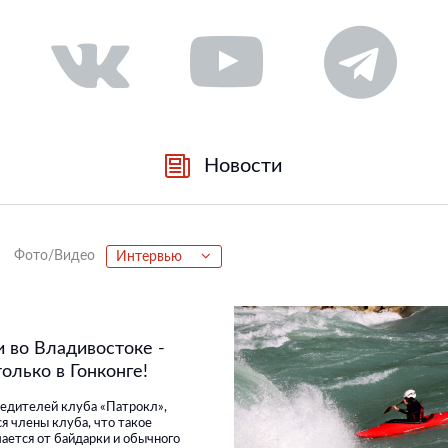
Новости
Фото/Видео
Интервью
 во Владивостоке -
олько в Гонконге!
редителей клуба «Патрокл»,
ся члены клуба, что такое
чается от байдарки и обычного