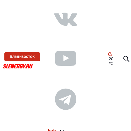
Владивосток
20
°C