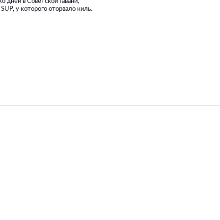
о дней в Советской Гавани,
 SUP, у которого оторвало киль.