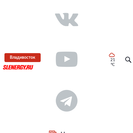
Владивосток
21
°C