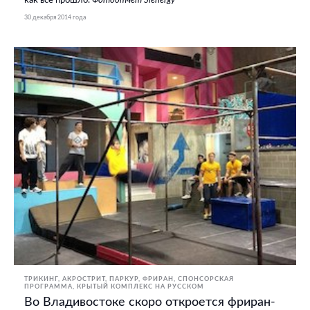
как все прошло.
Фотоотчет Slenergy
30 декабря 2014 года
ТРИКИНГ, АКРОСТРИТ, ПАРКУР, ФРИРАН
СПОНСОРСКАЯ
ПРОГРАММА
КРЫТЫЙ КОМПЛЕКС НА РУССКОМ
Во Владивостоке скоро откроется фриран-