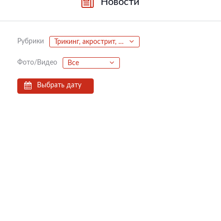
Новости
Рубрики
Трикинг, акрострит, паркур, фриран
Фото/Видео
Все
Выбрать дату