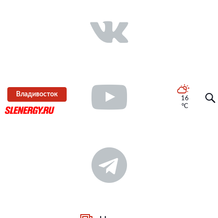
Владивосток
16
°C