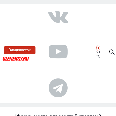
Владивосток
21
°C