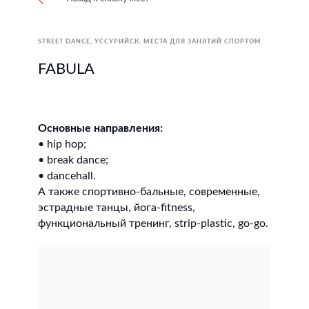
STREET DANCE
УССУРИЙСК
МЕСТА ДЛЯ ЗАНЯТИЙ СПОРТОМ
FABULA
Основные направления:
• hip hop;
• break dance;
• dancehall.
А также спортивно-бальные, современные,
эстрадные танцы, йога-fitness,
функциональный тренинг, strip-plastic, go-go.