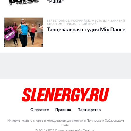
"Pulse"
STREET DANCE
УССУРИЙСК
МЕСТА ДЛЯ ЗАНЯТИЙ
СПОРТОМ
ПРИМОРСКИЙ КРАЙ
Танцевальная студия Mix Dance
О проекте
Правила
Партнерство
Интернет-сайт о спорте и молодежных движениях в Приморье и Хабаровском
крае.
© 2011–2022 Группа компаний «Славда».