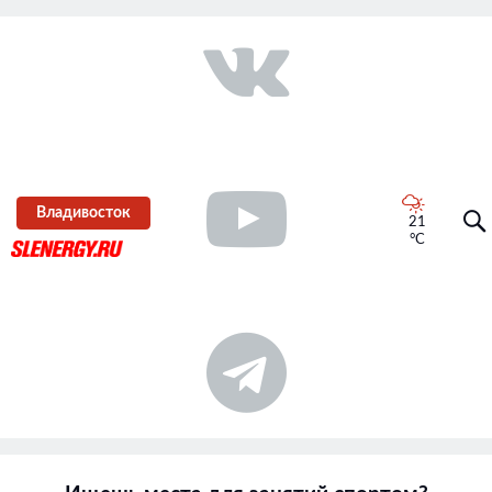
Владивосток
21
°C