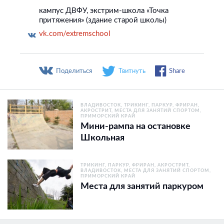
кампус ДВФУ, экстрим-школа «Точка
притяжения» (здание старой школы)
vk.com/extremschool
Поделиться
Твитнуть
Share
ВЛАДИВОСТОК
ТРИКИНГ, ПАРКУР, ФРИРАН,
АКРОСТРИТ
МЕСТА ДЛЯ ЗАНЯТИЙ СПОРТОМ
ПРИМОРСКИЙ КРАЙ
Мини-рампа на остановке
Школьная
ТРИКИНГ, ПАРКУР, ФРИРАН, АКРОСТРИТ
ВЛАДИВОСТОК
МЕСТА ДЛЯ ЗАНЯТИЙ СПОРТОМ
ПРИМОРСКИЙ КРАЙ
Места для занятий паркуром