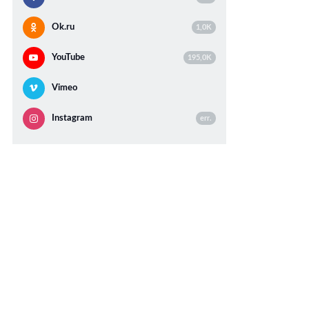
Ok.ru
1,0K
YouTube
195,0K
Vimeo
Instagram
err.