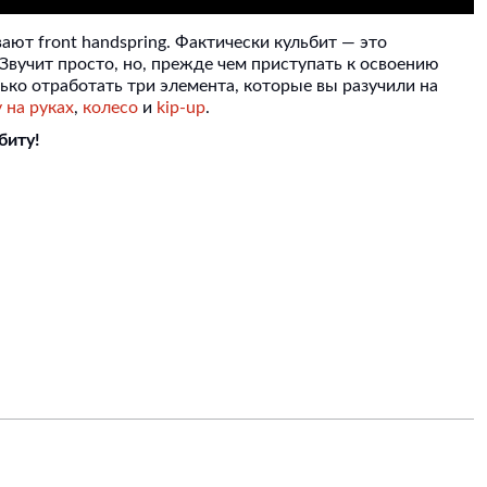
ают front handspring. Фактически кульбит — это
 Звучит просто, но, прежде чем приступать к освоению
ько отработать три элемента, которые вы разучили на
 на руках
,
колесо
и
kip-up
.
биту!