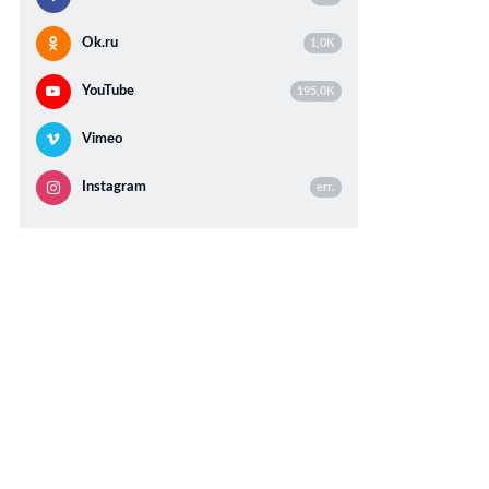
Ok.ru
1,0K
YouTube
195,0K
Vimeo
Instagram
err.