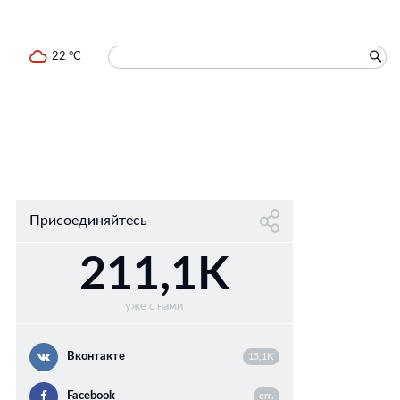
22 °C
Присоединяйтесь
211,1K
уже с нами
Вконтакте
15,1K
Facebook
err.