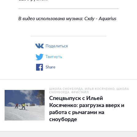
В видео использована музыка: Cxdy - Aquarius
Поделиться
Твитнуть
Share
ШКОЛА СНОУБОРДА
ИЛЬЯ КОСЯЧЕНКО
ШКОЛА
СНОУБОРДА
ФРИСТАЙЛ
Спецвыпуск с Ильей
Косяченко: разгрузка вверх и
работа с рычагами на
сноуборде