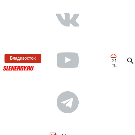
Владивосток
21
°C