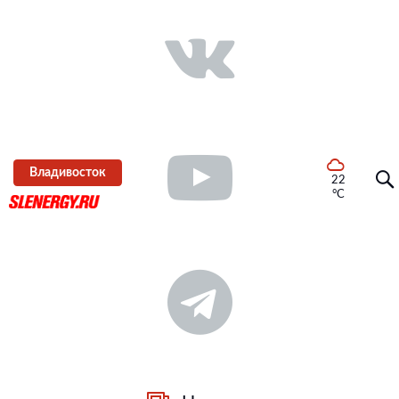
Владивосток
22
°C