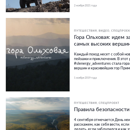
2 ноября 2021 года
ПУТЕШЕСТВИЯ
ВИДЕО
СПЕЦПРОЕК
Гора Ольховая: идем з
самых высоких верши
Каждый поход несет с собой но
пейзажи и приключения. В этот
#slenergy_adventures стала гор
вершин и красивейших гор Прим
1 ноября 2019 года
ПУТЕШЕСТВИЯ
СПЕЦПРОЕКТ
Правила безопасности
4 сентября отмечается День неи
расскажем, как себя вести, если
делать, если заблудился и как э