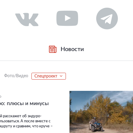
Новости
Фото/Видео
Спецпроект
О
о: плюсы и минусы
й расскажет об эндуро-
льзоваться. А после вместе с
шруту и сравним, что круче –