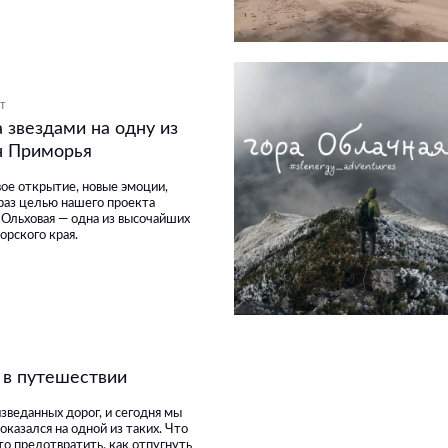
Т
а звездами на одну из
н Приморья
вое открытие, новые эмоции,
 раз целью нашего проекта
а Ольховая — одна из высочайших
орского края.
 в путешествии
зведанных дорог, и сегодня мы
 оказался на одной из таких. Что
то предотвратить, как отпугнуть