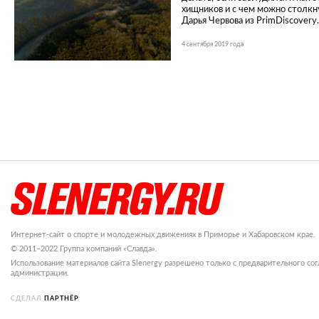
хищников и с чем можно столкн
Дарья Червова из PrimDiscovery.
4 сентября 2019 года
Интернет-сайт о спорте и молодежных движениях в Приморье и Хабаровском крае.
© 2011–2022 Группа компаний «Славда».
Использование материалов сайта Slenergy разрешено только с предварительного сог
администрации.
СДЕЛАЛ
ПАРТНЁР