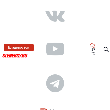
Владивосток
19
°C