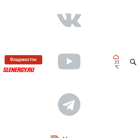
Владивосток
21
°C