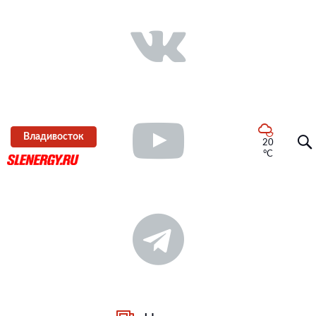
Владивосток
20
°C