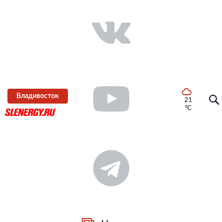
Владивосток
21
°C