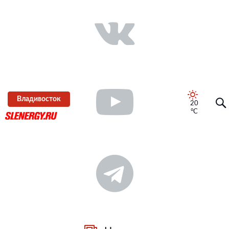
Владивосток
20
°C