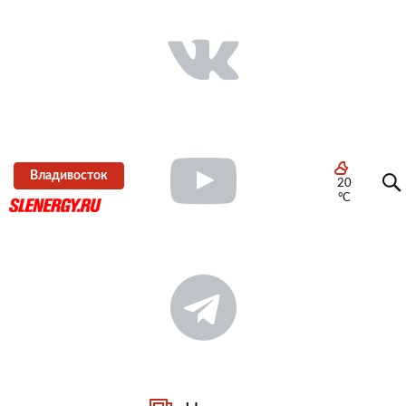
Владивосток
20
°C