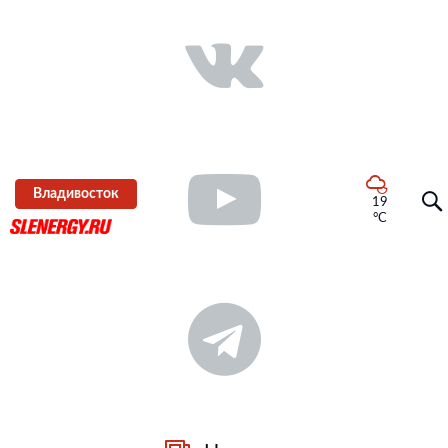
Владивосток
19
°C