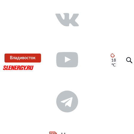
Владивосток
18
°C