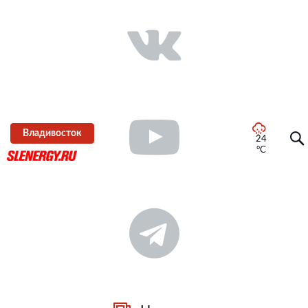
Владивосток
24
°C