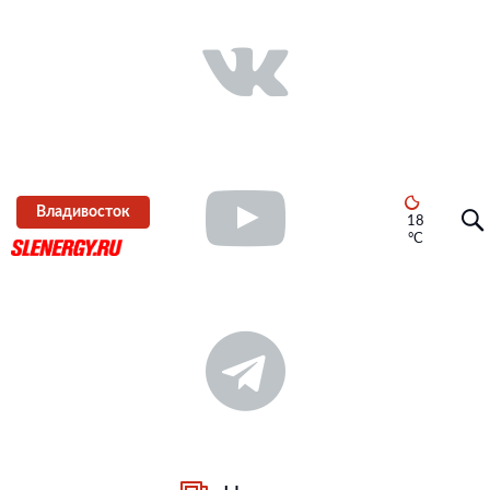
Владивосток
18
°C