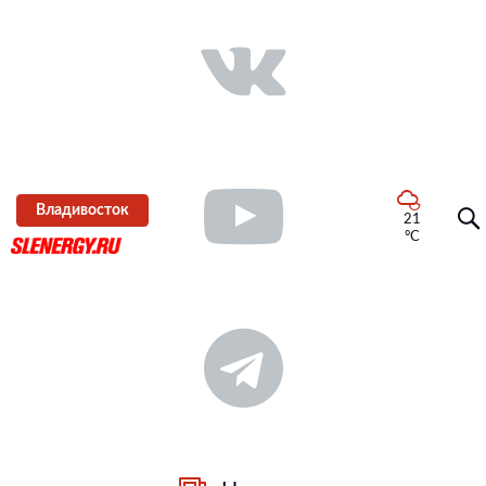
Владивосток
21
°C