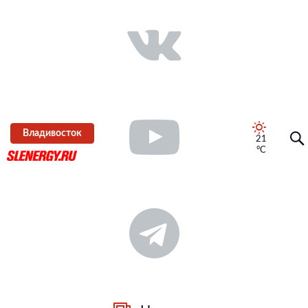
Владивосток
21
°C