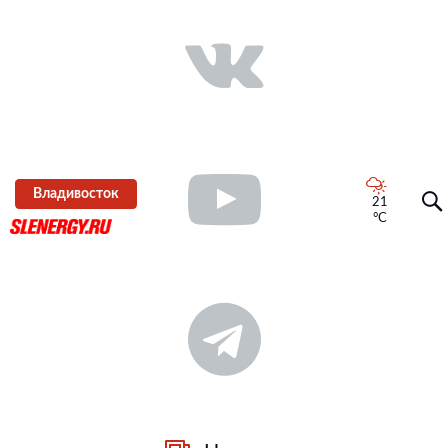
Владивосток
21
°C