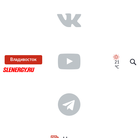
Владивосток
21
°C