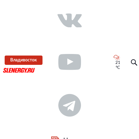
Владивосток
21
°C