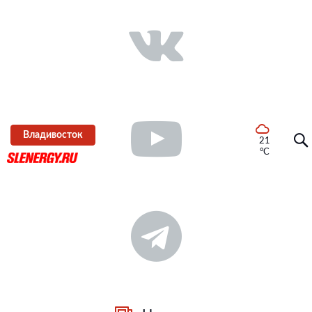
Владивосток
21
°C