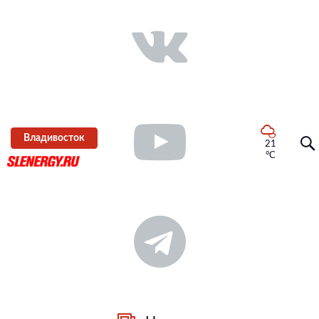
Владивосток
21
°C