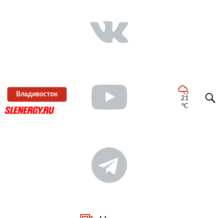
Владивосток
21
°C