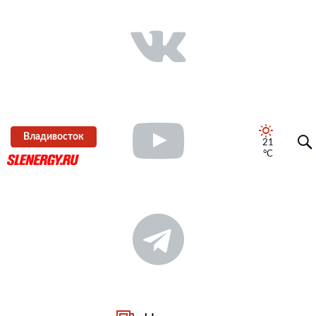
Владивосток
21
°C