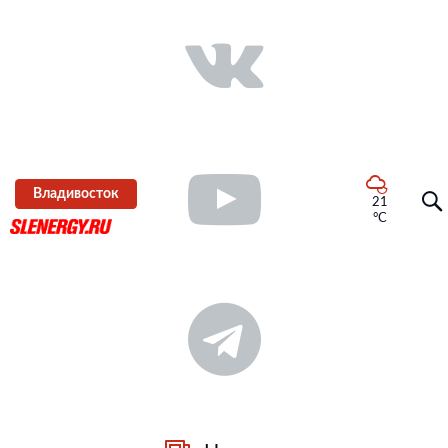
Владивосток
21
°C