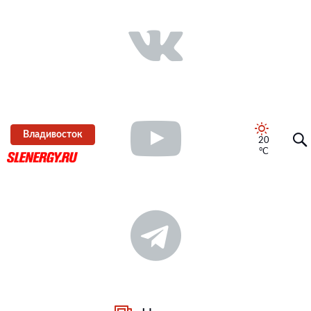
Владивосток
20
°C