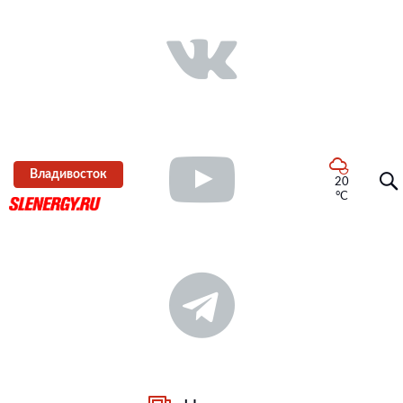
Владивосток
20
°C