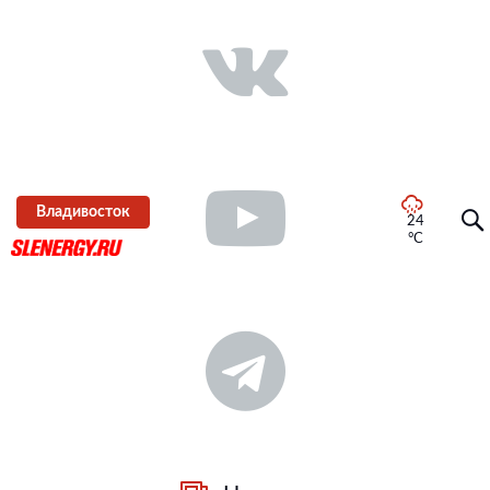
Владивосток
24
°C