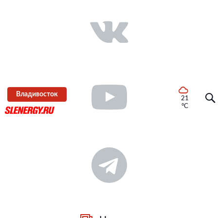
Владивосток
21
°C