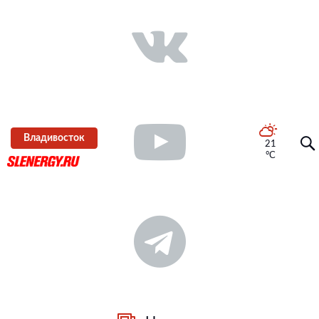
Владивосток
21
°C