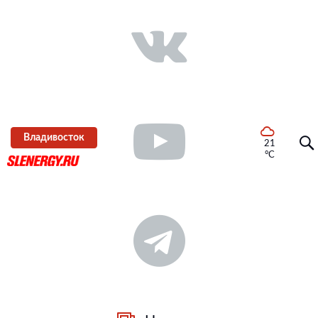
Владивосток
21
°C