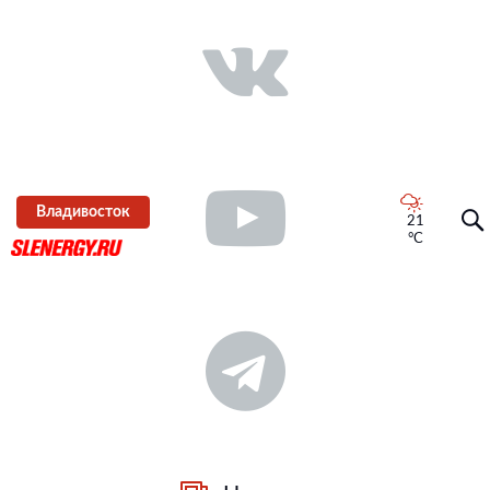
Владивосток
21
°C