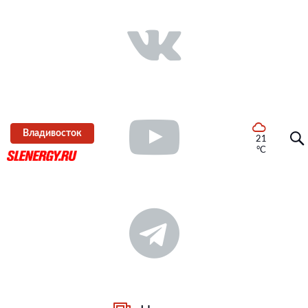
Владивосток
21
°C