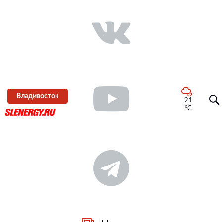
Владивосток
21
°C