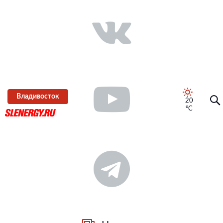
Владивосток
20
°C