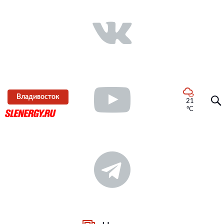
Владивосток
21
°C