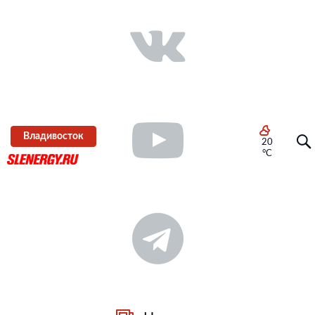
Владивосток
20
°C