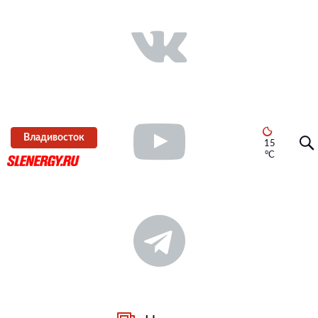
Владивосток
15
°C