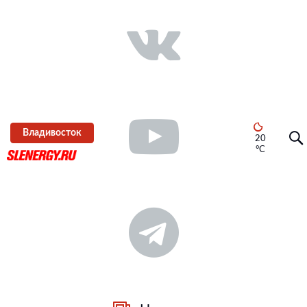
Владивосток
20
°C