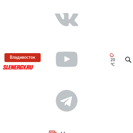
Владивосток
20
°C